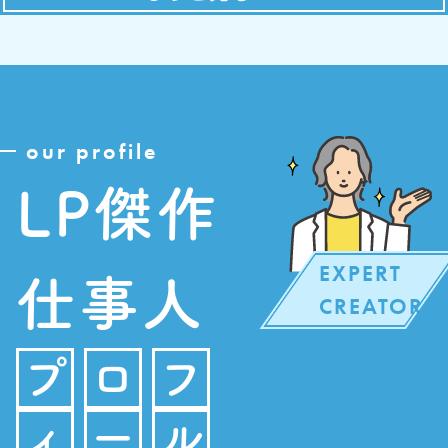
our profile
LP傑作
EXPERT
仕事人
CREATOR
プ
ロ
フ
ィ
ー
ル