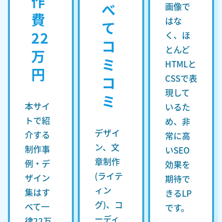
作
べ
画像で
費
はな
て
22
く、ほ
コ
とんど
万
ミ
HTMLと
円
CSSで表
コ
現して
ミ
本サイ
いるた
トで紹
め、非
デザイ
介する
常に高
ン、文
制作事
いSEO
章制作
例・デ
効果を
(ライテ
ザイン
期待で
ィン
集はす
きるLP
グ)、コ
べて一
です。
ーディ
律22万