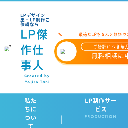
LPデザイン
集・LP制作ご
依頼なら
LP傑
最適なLPをなんと無料で
作仕
ご好評につき毎月
無料相談に
事人
Created by
Yojiro Tani
私た
LP制作サー
ちに
ビス
つい
PRODUCTION
て