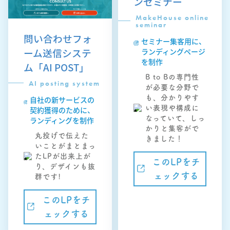
ンセミナー
MakeHouse online
seminar
問い合わせフォ
セミナー集客用に、
ーム送信システ
ランディングページ
を制作
ム「AI POST」
B to Bの専門性
AI posting system
が必要な分野で
も、分かりやす
自社の新サービスの
い表現や構成に
契約獲得のために、
なっていて、しっ
ランディングを制作
かりと集客がで
丸投げで伝えた
きました！
いことがまとまっ
たLPが出来上が
このLPをチ
り、デザインも抜
ェックする
群です!
このLPをチ
ェックする