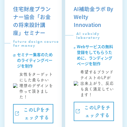
住宅財産プラン
AI補助金ラボ By
ナー協会「お金
Welty
の将来設計講
Innovation
座」セミナー
AI subsidy
laboratory
future design course
for money
Webサービスの無料
登録をしてもらうた
セミナー集客のため
めに、ランディング
のライティングペー
ページを制作
ジを制作
希望するブランド
女性をターゲット
テイストのLPが
にした柔らかい
出来上がり、反応
理想のデザインを
も良く満足してい
作って頂きまし
ます！
た！
このLPをチ
このLPをチ
ェックする
ェックする