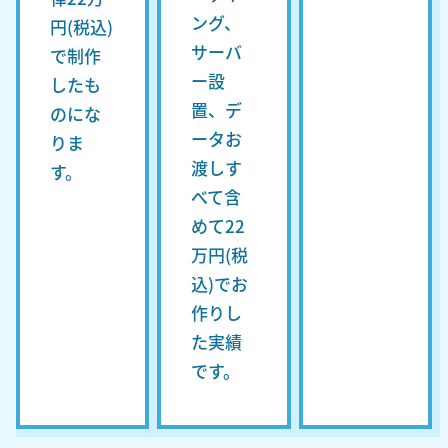
ング、
円(税込)
サーバ
で制作
ー設
したも
置、デ
のにな
ータお
りま
渡しす
す。
べて含
めて22
万円(税
込)でお
作りし
た実績
です。