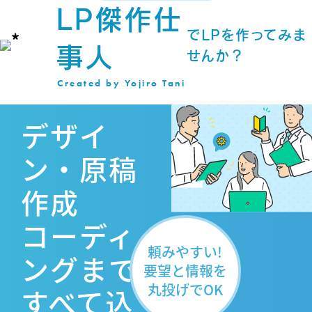
LP傑作仕
でLPを作ってみま
事人
せんか？
Created by Yojiro Tani
デザイ
ン・原稿
作成
コーディ
頼みやすい!
ングまで
要望と情報を
丸投げでOK
すべて込