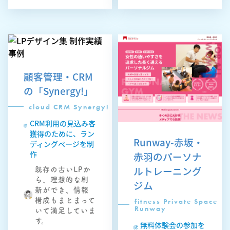
顧客管理・CRM
の「Synergy!」
cloud CRM Synergy!
CRM利用の見込み客
獲得のために、ラン
Runway-赤坂・
ディングページを制
作
赤羽のパーソナ
ルトレーニング
既存の古いLPか
ら、理想的な刷
ジム
新ができ、情報
構成もまとまって
fitness Private Space
Runway
いて満足していま
す。
無料体験会の参加を