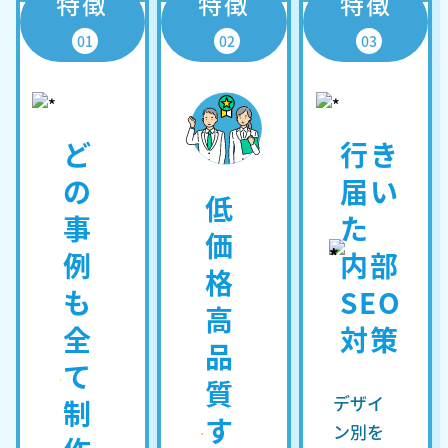
特徴
特徴
特徴
01
02
03
ど
行き
の
届い
低
事
た
価
例
内部
格
も
SEO
高
全
対策
品
て
質
デザイ
制
す
ン別を