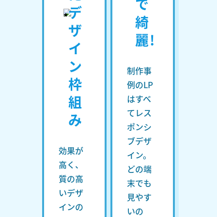
で
デ
綺
ザ
麗!
イ
ン
制作事
枠
例のLP
組
はすべ
てレス
み
ポンシ
ブデザ
効果が
イン。
高く、
どの端
質の高
末でも
いデザ
見やす
インの
いの