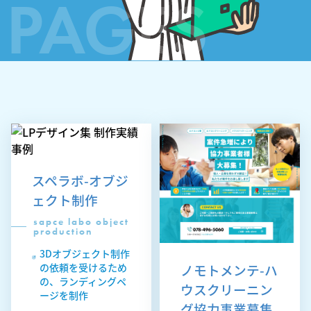
PAGES
スペラボ-オブジ
ェクト制作
sapce labo object
production
3Dオブジェクト制作
ノモトメンテ-ハ
の依頼を受けるため
の、ランディングペ
ウスクリーニン
ージを制作
グ協力事業募集