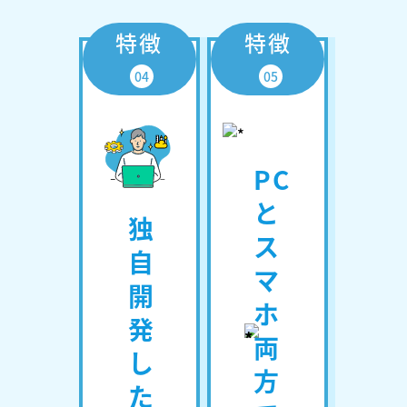
特徴
特徴
04
05
PC
と
独
ス
自
マ
開
ホ
発
両
し
方
た